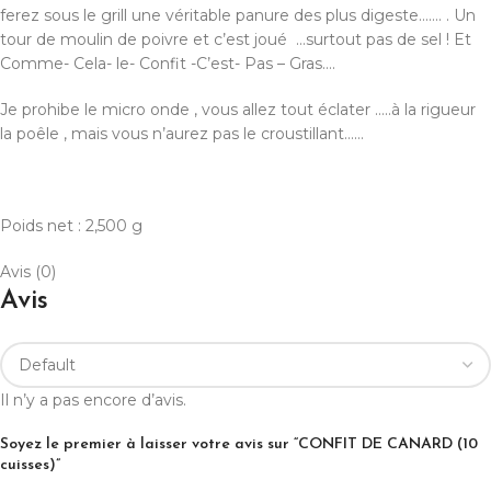
ferez sous le grill une véritable panure des plus digeste……. . Un
tour de moulin de poivre et c’est joué …surtout pas de sel ! Et
Comme- Cela- le- Confit -C’est- Pas – Gras….
Je prohibe le micro onde , vous allez tout éclater …..à la rigueur
la poêle , mais vous n’aurez pas le croustillant……
Poids net : 2,500 g
Avis (0)
Avis
Il n’y a pas encore d’avis.
Soyez le premier à laisser votre avis sur “CONFIT DE CANARD (10
cuisses)”