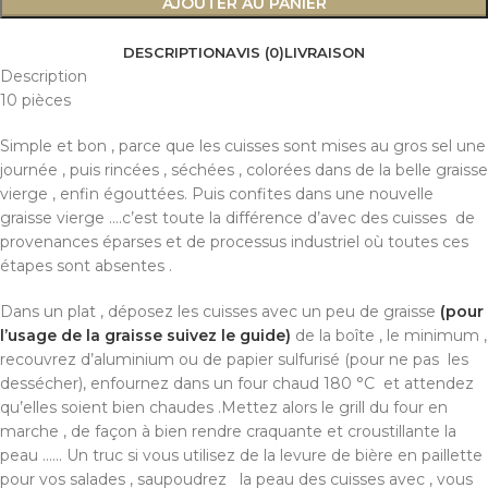
AJOUTER AU PANIER
DESCRIPTION
AVIS (0)
LIVRAISON
Description
10 pièces
Simple et bon , parce que les cuisses sont mises au gros sel une
journée , puis rincées , séchées , colorées dans de la belle graisse
vierge , enfin égouttées. Puis confites dans une nouvelle
graisse vierge ….c’est toute la différence d’avec des cuisses de
provenances éparses et de processus industriel où toutes ces
étapes sont absentes .
Dans un plat , déposez les cuisses avec un peu de graisse
(pour
l’usage de la graisse suivez le guide)
de la boîte , le minimum ,
recouvrez d’aluminium ou de papier sulfurisé (pour ne pas les
dessécher), enfournez dans un four chaud 180 °C et attendez
qu’elles soient bien chaudes .Mettez alors le grill du four en
marche , de façon à bien rendre craquante et croustillante la
peau …… Un truc si vous utilisez de la levure de bière en paillette
pour vos salades , saupoudrez la peau des cuisses avec , vous