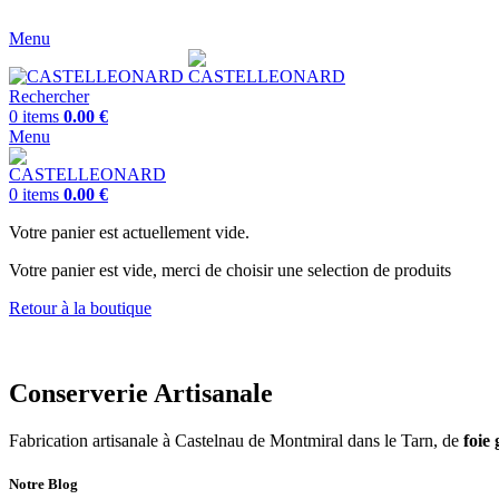
Conserverie Artisanale -
05 63 33 17 78 -
dolcemirabilis@ora
Menu
Rechercher
0
items
0.00
€
Menu
0
items
0.00
€
Votre panier est actuellement vide.
Votre panier est vide, merci de choisir une selection de produits
Retour à la boutique
Conserverie Artisanale
Fabrication artisanale à Castelnau de Montmiral dans le Tarn, de
foie 
Notre Blog