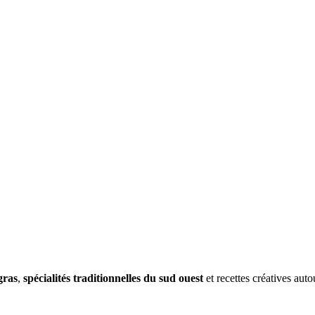
nge.fr
gras
,
spécialités traditionnelles du sud ouest
et recettes créatives auto