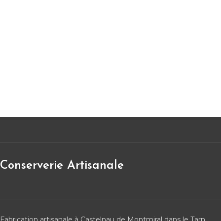
Conserverie Artisanale
Fabrication artisanale à Castelnau de Montmiral dans le Tarn,