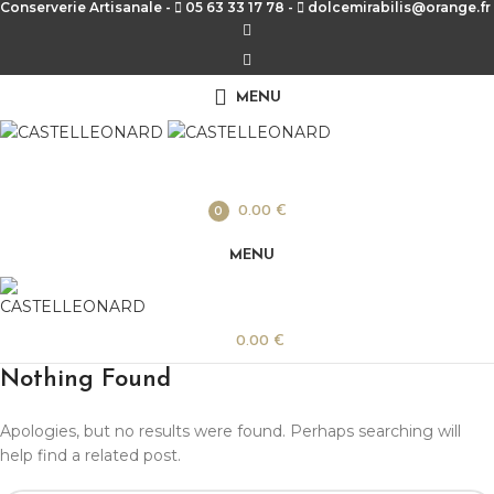
Conserverie Artisanale -
05 63 33 17 78 -
dolcemirabilis@orange.fr
MENU
0
0.00
€
items
MENU
0.00
€
Nothing Found
Apologies, but no results were found. Perhaps searching will
help find a related post.