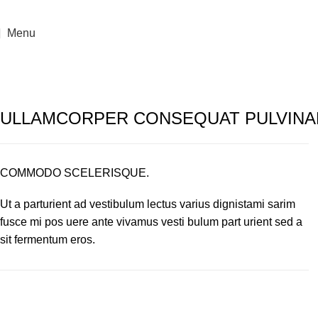
onserverie Artisanale -
05 63 33 17 78 -
dolcemirabilis@
Menu
ULLAMCORPER CONSEQUAT PULVINA
COMMODO SCELERISQUE.
Ut a parturient ad vestibulum lectus varius dignistami sarim
fusce mi pos uere ante vivamus vesti bulum part urient sed a
sit fermentum eros.