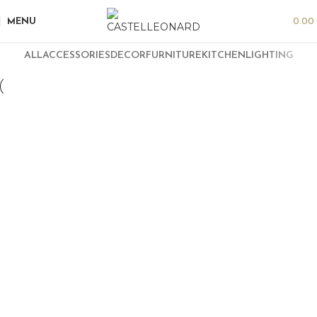
MENU
0.00
ALL
ACCESSORIES
DECOR
FURNITURE
KITCHEN
LIGHTING
Accessories
Imperdiet mauris a nontin
Accessories
Potenti parturient parturie