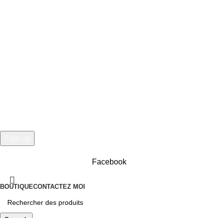
Billet d’humeur 2020/21
29 septembre 2020
5 Comments
COMMENTAIRES EN VRAC….
4 novembre 2015
18 Comments
CastelLéonard
Facebook
BOUTIQUE
CONTACTEZ MOI