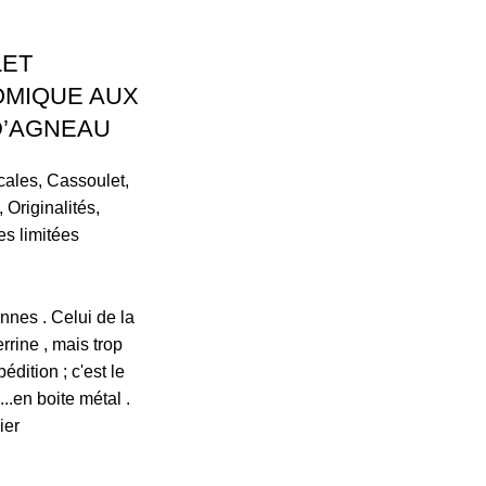
ET
MIQUE AUX
D’AGNEAU
cales
,
Cassoulet
,
,
Originalités
,
es limitées
nnes . Celui de la
rrine , mais trop
édition ; c'est le
...en boite métal .
ier