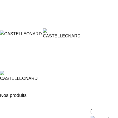
Conserverie Artisanale -
05 63 33 17 78 -
dolcemirabilis@orange.fr
Nos produits