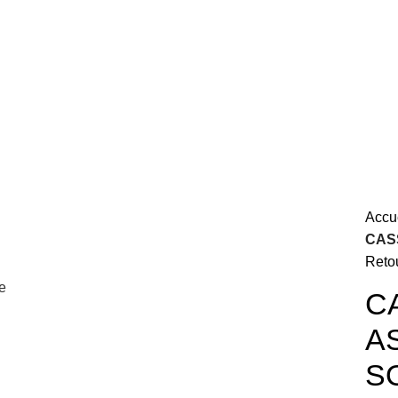
@orange.fr
Accu
CAS
Retou
e
C
A
S