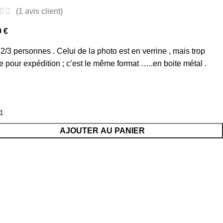
(
1
avis client)
0
€
2/3 personnes . Celui de la photo est en verrine , mais trop
le pour expédition ; c’est le même format …..en boite métal .
AJOUTER AU PANIER