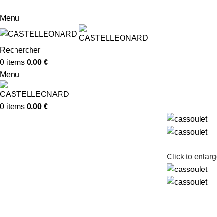
Conserverie Artisanale -
05 63 33 17 78 -
dolcemirabilis
Menu
Rechercher
0
items
0.00
€
Menu
0
items
0.00
€
Click to enlarg